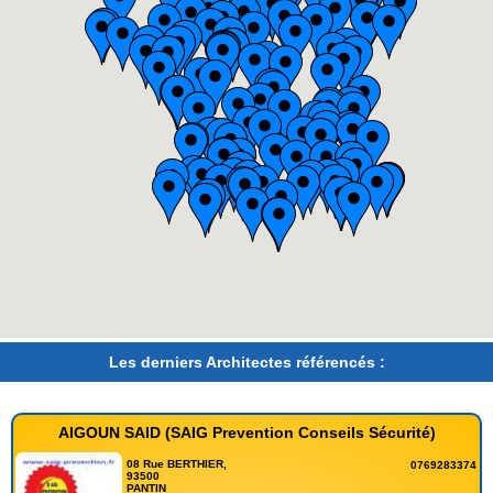
Les derniers Architectes référencés :
AIGOUN SAID (SAIG Prevention Conseils Sécurité)
08 Rue BERTHIER,
0769283374
93500
PANTIN