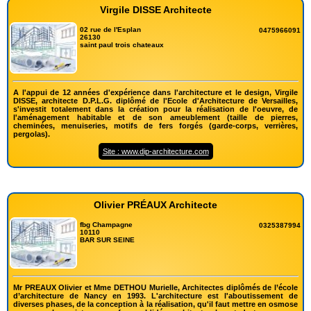
Virgile DISSE Architecte
02 rue de l'Esplan
0475966091
26130
saint paul trois chateaux
A l'appui de 12 années d'expérience dans l'architecture et le design, Virgile
DISSE, architecte D.P.L.G. diplômé de l'Ecole d'Architecture de Versailles,
s'investit totalement dans la création pour la réalisation de l'oeuvre, de
l'aménagement habitable et de son ameublement (taille de pierres,
cheminées, menuiseries, motifs de fers forgés (garde-corps, verrières,
pergolas).
Site : www.dip-architecture.com
Olivier PRÉAUX Architecte
fbg Champagne
0325387994
10110
BAR SUR SEINE
Mr PREAUX Olivier et Mme DETHOU Murielle, Architectes diplômés de l’école
d’architecture de Nancy en 1993. L'architecture est l'aboutissement de
diverses phases, de la conception à la réalisation, qu'il faut mettre en osmose