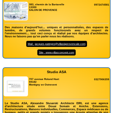
383, chemin de la Bartavelle
0972474581
13300
SALON DE PROVENCE
Des maisons d'aujourd'hui… uniques et personnalisées, des espaces de
lumière, de grands volumes fonctionnels avec un respect de
l'environnement… tout ceci conçu et réalisé par nos équipes d'architectes.
Nous ne faisons pas qu'en parler nous les réalisons.
Mail : jacques.patingre@villaslaprovencale.com
Site : www.villasconcept.com
Studio ASA
707 avenue Roland Huet
0327906359
59182
Montigny en Ostrevent
Le Studio ASA, Alexandre Slusarski Architecte EIRL est une agence
d’architecture située entre Douai Somain et Aniche. Extensions,
Restructurations, Maisons individuelles, Commerces, Espace médicaux ou de
bureaux, petits et grands projets y trouverons une écoute attentive de vos