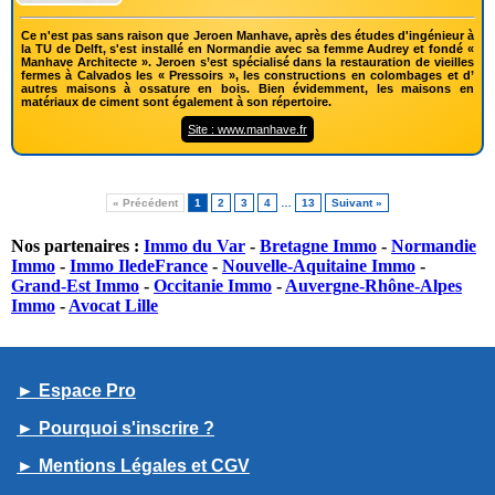
Ce n'est pas sans raison que Jeroen Manhave, après des études d'ingénieur à
la TU de Delft, s'est installé en Normandie avec sa femme Audrey et fondé «
Manhave Architecte ». Jeroen s’est spécialisé dans la restauration de vieilles
fermes à Calvados les « Pressoirs », les constructions en colombages et d’
autres maisons à ossature en bois. Bien évidemment, les maisons en
matériaux de ciment sont également à son répertoire.
Site : www.manhave.fr
« Précédent
1
2
3
4
…
13
Suivant »
Nos partenaires :
Immo du Var
-
Bretagne Immo
-
Normandie
Immo
-
Immo IledeFrance
-
Nouvelle-Aquitaine Immo
-
Grand-Est Immo
-
Occitanie Immo
-
Auvergne-Rhône-Alpes
Immo
-
Avocat Lille
► Espace Pro
► Pourquoi s'inscrire ?
► Mentions Légales et CGV