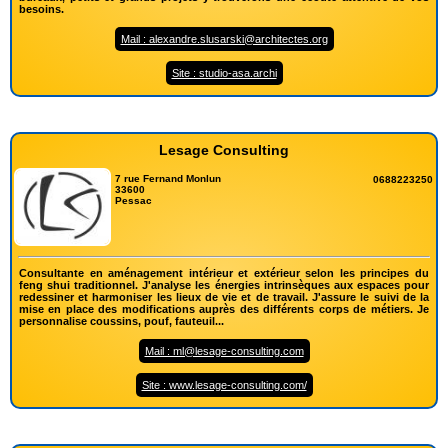
besoins.
Mail : alexandre.slusarski@architectes.org
Site : studio-asa.archi
Lesage Consulting
7 rue Fernand Monlun
0688223250
33600
Pessac
Consultante en aménagement intérieur et extérieur selon les principes du
feng shui traditionnel. J'analyse les énergies intrinsèques aux espaces pour
redessiner et harmoniser les lieux de vie et de travail. J'assure le suivi de la
mise en place des modifications auprès des différents corps de métiers. Je
personnalise coussins, pouf, fauteuil...
Mail : ml@lesage-consulting.com
Site : www.lesage-consulting.com/