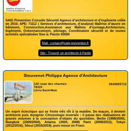
SAIG Prevention Conseils Sécurité Agence d'architecture et d'ingénierie créée
en 2010. APE: 7111Z ( Services d'architecture, d'analyse) Maîtrise d'œuvre en
bâtiment, Construction,Assistance aux Maîtres d'ouvrage,Architecture,
Ingénierie, Ordonnancement, pilotage, Coordination sécurité et de toutes
activités spécialisées Sise à: Pantin 93500
Mail : contact@saig-prevention.fr
Site : Trouver un architecte à Pantin
Stouvenot Philippe Agence d'Architecture
120 route des charmes
0645805712
78320
Lévis-Saint-Nom
Un esprit éclectique qui se frotte très tôt à la matière. De maçon, il devient
architecte puis designer. Chronologie inversée : il passe des réalisations de
grands volumes à la conception d’objets du quotidien. Berlin (1998/2000),
Bangkok (2000/2004), Atlanta (2004, 2008) Paris (2008/2012), Tokyo
(2012/2016), Séoul (2016/2019), puis retour en Franc