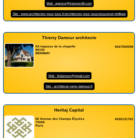
Mail : agence@transprofil.com
Site : www.architectes-pour-tous.fr/architectes-pour-tous/stouvenot-philippe
Thierry Damour architecte
5A impasse de la chapelle
0647569098
89150
BRANNAY
Mail : thdamour@gmail.com
Site : architecte-sens-damour.fr
Heritaj Capital
66 Avenue des Champs Élysées
0630131762
75008
Paris