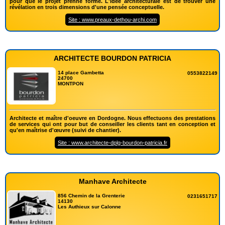
pour que le projet prenne forme. L'idée architecturale est de trouver une
révélation en trois dimensions d'une pensée conceptuelle.
Site : www.preaux-dethou-archi.com
ARCHITECTE BOURDON PATRICIA
14 place Gambetta
0553822149
24700
MONTPON
Architecte et maître d'oeuvre en Dordogne. Nous effectuons des prestations
de services qui ont pour but de conseiller les clients tant en conception et
qu'en maîtrise d'œuvre (suivi de chantier).
Site : www.architecte-dplg-bourdon-patricia.fr
Manhave Architecte
856 Chemin de la Grenterie
0231651717
14130
Les Authieux sur Calonne