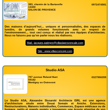
383, chemin de la Bartavelle
0972474581
13300
SALON DE PROVENCE
Des maisons d'aujourd'hui… uniques et personnalisées, des espaces de
lumière, de grands volumes fonctionnels avec un respect de
l'environnement… tout ceci conçu et réalisé par nos équipes d'architectes.
Nous ne faisons pas qu'en parler nous les réalisons.
Mail : jacques.patingre@villaslaprovencale.com
Site : www.villasconcept.com
Studio ASA
707 avenue Roland Huet
0327906359
59182
Montigny en Ostrevent
Le Studio ASA, Alexandre Slusarski Architecte EIRL est une agence
d’architecture située entre Douai Somain et Aniche. Extensions,
Restructurations, Maisons individuelles, Commerces, Espace médicaux ou de
bureaux, petits et grands projets y trouverons une écoute attentive de vos