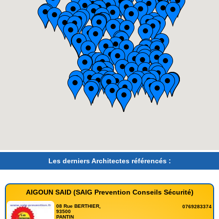
Les derniers Architectes référencés :
AIGOUN SAID (SAIG Prevention Conseils Sécurité)
08 Rue BERTHIER,
0769283374
93500
PANTIN