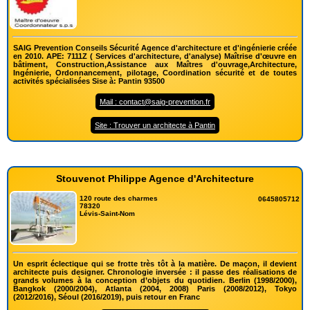
SAIG Prevention Conseils Sécurité Agence d'architecture et d'ingénierie créée
en 2010. APE: 7111Z ( Services d'architecture, d'analyse) Maîtrise d'œuvre en
bâtiment, Construction,Assistance aux Maîtres d'ouvrage,Architecture,
Ingénierie, Ordonnancement, pilotage, Coordination sécurité et de toutes
activités spécialisées Sise à: Pantin 93500
Mail : contact@saig-prevention.fr
Site : Trouver un architecte à Pantin
Stouvenot Philippe Agence d'Architecture
120 route des charmes
0645805712
78320
Lévis-Saint-Nom
Un esprit éclectique qui se frotte très tôt à la matière. De maçon, il devient
architecte puis designer. Chronologie inversée : il passe des réalisations de
grands volumes à la conception d’objets du quotidien. Berlin (1998/2000),
Bangkok (2000/2004), Atlanta (2004, 2008) Paris (2008/2012), Tokyo
(2012/2016), Séoul (2016/2019), puis retour en Franc