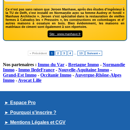
Ce n'est pas sans raison que Jeroen Manhave, après des études d'ingénieur à
la TU de Delft, s'est installé en Normandie avec sa femme Audrey et fondé «
Manhave Architecte ». Jeroen s’est spécialisé dans la restauration de vieilles
fermes à Calvados les « Pressoirs », les constructions en colombages et d’
autres maisons à ossature en bois. Bien évidemment, les maisons en
matériaux de ciment sont également à son répertoire.
Site : www.manhave.fr
« Précédent
1
2
3
4
…
13
Suivant »
Nos partenaires :
Immo du Var
-
Bretagne Immo
-
Normandie
Immo
-
Immo IledeFrance
-
Nouvelle-Aquitaine Immo
-
Grand-Est Immo
-
Occitanie Immo
-
Auvergne-Rhône-Alpes
Immo
-
Avocat Lille
► Espace Pro
► Pourquoi s'inscrire ?
► Mentions Légales et CGV