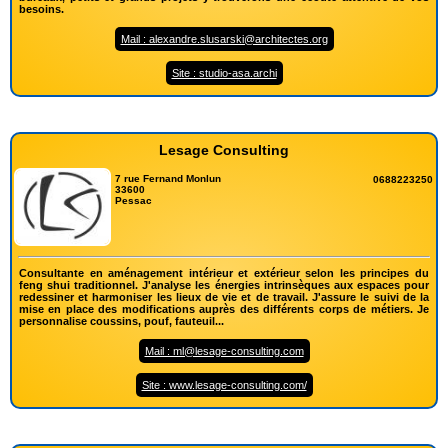
besoins.
Mail : alexandre.slusarski@architectes.org
Site : studio-asa.archi
Lesage Consulting
7 rue Fernand Monlun
0688223250
33600
Pessac
Consultante en aménagement intérieur et extérieur selon les principes du
feng shui traditionnel. J'analyse les énergies intrinsèques aux espaces pour
redessiner et harmoniser les lieux de vie et de travail. J'assure le suivi de la
mise en place des modifications auprès des différents corps de métiers. Je
personnalise coussins, pouf, fauteuil...
Mail : ml@lesage-consulting.com
Site : www.lesage-consulting.com/