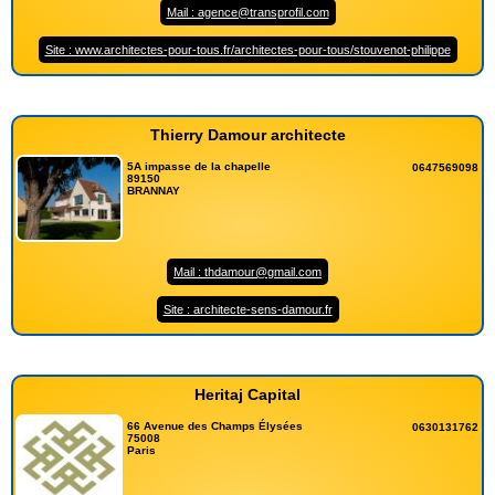
Mail : agence@transprofil.com
Site : www.architectes-pour-tous.fr/architectes-pour-tous/stouvenot-philippe
Thierry Damour architecte
5A impasse de la chapelle
0647569098
89150
BRANNAY
Mail : thdamour@gmail.com
Site : architecte-sens-damour.fr
Heritaj Capital
66 Avenue des Champs Élysées
0630131762
75008
Paris