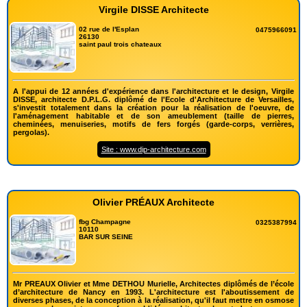
Virgile DISSE Architecte
02 rue de l'Esplan
0475966091
26130
saint paul trois chateaux
A l'appui de 12 années d'expérience dans l'architecture et le design, Virgile
DISSE, architecte D.P.L.G. diplômé de l'Ecole d'Architecture de Versailles,
s'investit totalement dans la création pour la réalisation de l'oeuvre, de
l'aménagement habitable et de son ameublement (taille de pierres,
cheminées, menuiseries, motifs de fers forgés (garde-corps, verrières,
pergolas).
Site : www.dip-architecture.com
Olivier PRÉAUX Architecte
fbg Champagne
0325387994
10110
BAR SUR SEINE
Mr PREAUX Olivier et Mme DETHOU Murielle, Architectes diplômés de l’école
d’architecture de Nancy en 1993. L'architecture est l'aboutissement de
diverses phases, de la conception à la réalisation, qu'il faut mettre en osmose