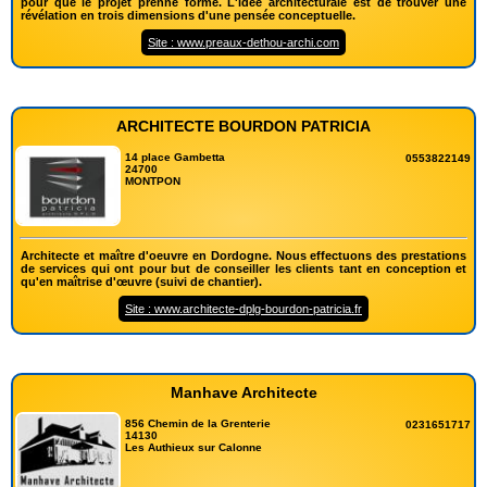
pour que le projet prenne forme. L'idée architecturale est de trouver une
révélation en trois dimensions d'une pensée conceptuelle.
Site : www.preaux-dethou-archi.com
ARCHITECTE BOURDON PATRICIA
14 place Gambetta
0553822149
24700
MONTPON
Architecte et maître d'oeuvre en Dordogne. Nous effectuons des prestations
de services qui ont pour but de conseiller les clients tant en conception et
qu'en maîtrise d'œuvre (suivi de chantier).
Site : www.architecte-dplg-bourdon-patricia.fr
Manhave Architecte
856 Chemin de la Grenterie
0231651717
14130
Les Authieux sur Calonne