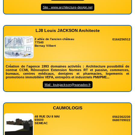
Site : www.architecture-design.net
LJ8 Louis JACKSON Architecte
2 allée de l'ancien château
0164256512
77540
Bernay Vilbert
Création de l'agence 1993 domaines activités : Architecture possibilité de
contrat CCMI, Rénovation Extension Normes RT et passive, commerces,
bureaux, centres médicaux, dentaires et pharmacies, logements et
promotions immobilière VEFA, entrepôts et industriels PMI/PME...
Mail : louisjackson@wanadoo.fr
CAUMOLOGIS
48 RUE DU 8 MAI
0562362230
65600
0680709022
SEMEAC