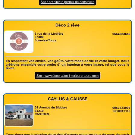
Site : architecte permis de construire
Déco 2 rêve
6 rue de la Liodière
0664283556
37300
Joué-les-Tours
En respectant vos envies, vos goûts, votre mode de vie et votre budget, nous
créérons ensemble votre projet d' un intérieur à votre image, tel que vous le
rêvez.
Site : www.decoration-interieure-tours.com
CAYLUS & CAUSSE
54 Avenue du Sidobre
0563724007
81210
0610313115
CASTRES
Convaincu que la mission du maitre d'oeuvre est avant tout de vous de servir