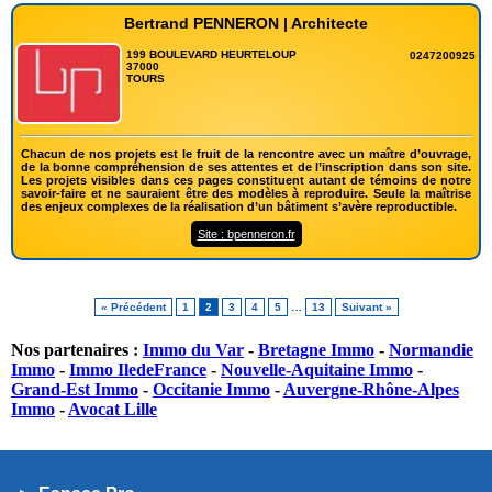
Bertrand PENNERON | Architecte
199 BOULEVARD HEURTELOUP
0247200925
37000
TOURS
Chacun de nos projets est le fruit de la rencontre avec un maître d’ouvrage,
de la bonne compréhension de ses attentes et de l’inscription dans son site.
Les projets visibles dans ces pages constituent autant de témoins de notre
savoir-faire et ne sauraient être des modèles à reproduire. Seule la maîtrise
des enjeux complexes de la réalisation d’un bâtiment s’avère reproductible.
Site : bpenneron.fr
« Précédent
1
2
3
4
5
…
13
Suivant »
Nos partenaires :
Immo du Var
-
Bretagne Immo
-
Normandie
Immo
-
Immo IledeFrance
-
Nouvelle-Aquitaine Immo
-
Grand-Est Immo
-
Occitanie Immo
-
Auvergne-Rhône-Alpes
Immo
-
Avocat Lille