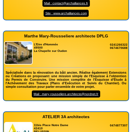
Mail : contact@archalliances.fr
Site : www.archalliances.com
Marthe Mary-Rousseliere architecte DPLG
L'Etre d'Hommée
0241266322
49500
0674670688
La Chapelle sur Oudon
Spécialisée dans la rénovation du bâti ancien. Réalise également Extensions
ou Créations en proposant: une mission simple de l'Esquisse à l'obtention
du Permis de Construire. Une mission complète de l'Esquisse d’Étude à
l'Achèvement des Travaux (Plans d'Exécution et Suivis du Chantier). Ou
simple consultation pour parler ensemble de votre projet.
Mail : mary-rousseliere.architecte@nordnet.fr
ATELIER 3A architectes
11bis Place Notre Dame
0474877307
42410
PELUSSIN