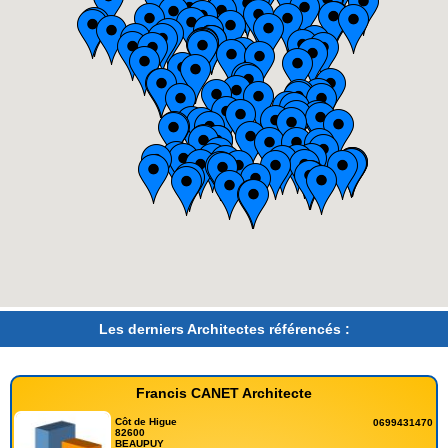
Les derniers Architectes référencés :
Francis CANET Architecte
Côt de Higue
0699431470
82600
BEAUPUY