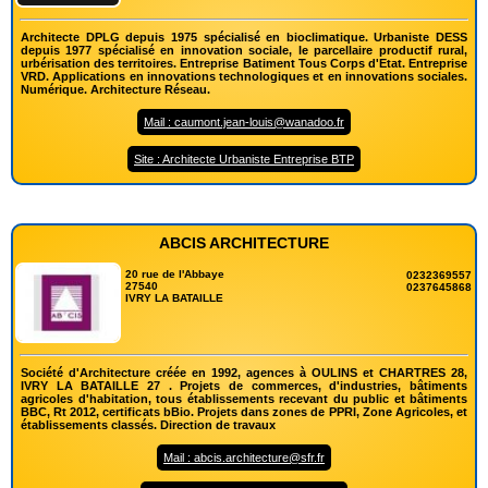
Architecte DPLG depuis 1975 spécialisé en bioclimatique. Urbaniste DESS
depuis 1977 spécialisé en innovation sociale, le parcellaire productif rural,
urbérisation des territoires. Entreprise Batiment Tous Corps d'Etat. Entreprise
VRD. Applications en innovations technologiques et en innovations sociales.
Numérique. Architecture Réseau.
Mail : caumont.jean-louis@wanadoo.fr
Site : Architecte Urbaniste Entreprise BTP
ABCIS ARCHITECTURE
20 rue de l'Abbaye
0232369557
27540
0237645868
IVRY LA BATAILLE
Société d'Architecture créée en 1992, agences à OULINS et CHARTRES 28,
IVRY LA BATAILLE 27 . Projets de commerces, d'industries, bâtiments
agricoles d'habitation, tous établissements recevant du public et bâtiments
BBC, Rt 2012, certificats bBio. Projets dans zones de PPRI, Zone Agricoles, et
établissements classés. Direction de travaux
Mail : abcis.architecture@sfr.fr