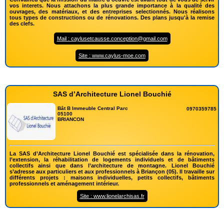
vos interets. Nous attachons la plus grande importance à la qualité des
ouvrages, des matériaux, et des entreprises selectionnés. Nous réalisons
tous types de constructions ou de rénovations. Des plans jusqu'à la remise
des clefs.
Mail : caylusetcausse.conception@gmail.com
Site : www.caylus-moe.com
SAS d’Architecture Lionel Bouchié
Bât B Immeuble Central Parc
0970359785
05100
BRIANCON
La SAS d’Architecture Lionel Bouchié est spécialisée dans la rénovation,
l’extension, la réhabilitation de logements individuels et de bâtiments
collectifs ainsi que dans l’architecture de montagne. Lionel Bouchié
s’adresse aux particuliers et aux professionnels à Briançon (05). Il travaille sur
différents projets : maisons individuelles, petits collectifs, bâtiments
professionnels et aménagement intérieur.
Site : www.lionelarchisas.fr