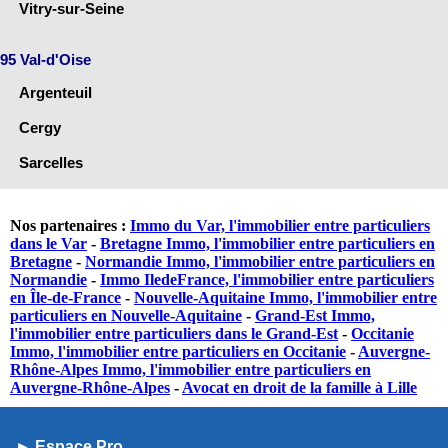
Vitry-sur-Seine
95 Val-d'Oise
Argenteuil
Cergy
Sarcelles
Nos partenaires :
Immo du Var, l'immobilier entre particuliers
dans le Var
-
Bretagne Immo, l'immobilier entre particuliers en
Bretagne
-
Normandie Immo, l'immobilier entre particuliers en
Normandie
-
Immo IledeFrance, l'immobilier entre particuliers
en Île-de-France
-
Nouvelle-Aquitaine Immo, l'immobilier entre
particuliers en Nouvelle-Aquitaine
-
Grand-Est Immo,
l'immobilier entre particuliers dans le Grand-Est
-
Occitanie
Immo, l'immobilier entre particuliers en Occitanie
-
Auvergne-
Rhône-Alpes Immo, l'immobilier entre particuliers en
Auvergne-Rhône-Alpes
-
Avocat en droit de la famille à Lille
► Espace Pro