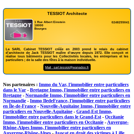
TESSIOT Architecte
1 Rue Albert Einstein
0248255041
18000
Bourges
La SARL Cabinet TESSIOT créée en 2003 prend le relais du cabinet
d'architecte de Jack TESSIOT maître d'œuvre depuis 1972. Elle conçoit et
réalise tous bâtiments pour les Collectivités locales, les entreprises et les
particuliers ; de la salle des fêtes à la maison individuelle.
Mail : sarl.tessiot@wanadoo.fr
Nos partenaires :
Immo du Var, l'immobilier entre particuliers
dans le Var
-
Bretagne Immo, l'immobilier entre particuliers en
Bretagne
-
Normandie Immo, l'immobilier entre particuliers en
Normandie
-
Immo IledeFrance, l'immobilier entre particuliers
en Île-de-France
-
Nouvelle-Aquitaine Immo, l'immobilier entre
particuliers en Nouvelle-Aquitaine
-
Grand-Est Immo,
l'immobilier entre particuliers dans le Grand-Est
-
Occitanie
Immo, l'immobilier entre particuliers en Occitanie
-
Auvergne-
Rhône-Alpes Immo, l'immobilier entre particuliers en
Auvergne-Rhône-Alpes
-
Avocat en droit des victimes à Lille