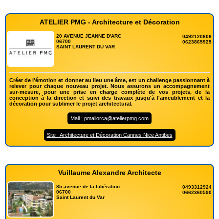
ATELIER PMG - Architecture et Décoration
20 AVENUE JEANNE D'ARC
0492120606
06700
0623865925
SAINT LAURENT DU VAR
Créer de l'émotion et donner au lieu une âme, est un challenge passionnant à
relever pour chaque nouveau projet. Nous assurons un accompagnement
sur-mesure, pour une prise en charge complète de vos projets, de la
conception à la direction et suivi des travaux jusqu'à l'ameublement et la
décoration pour sublimer le projet architectural.
Mail : pmallorca@atelierpmg.com
Site : Architecture et Décoration Cannes Nice Antibes
Vuillaume Alexandre Architecte
85 avenue de la Libération
0493312924
06700
0662360590
Saint Laurent du Var