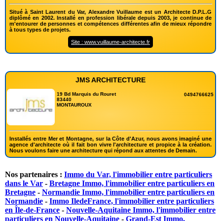
Situé à Saint Laurent du Var, Alexandre Vuillaume est un Architecte D.P.L.G
diplômé en 2002. Installé en profession libérale depuis 2003, je continue de
m'entourer de personnes et compétences différentes afin de mieux répondre
à tous types de projets.
Site : www.vuillaume-architecte.fr
JMS ARCHITECTURE
19 Bd Marquis du Rouret
0494766625
83440
MONTAUROUX
Installés entre Mer et Montagne, sur la Côte d'Azur, nous avons imaginé une
agence d'architecte où il fait bon vivre l'architecture et propice à la création.
Nous voulons faire une architecture qui répond aux attentes de Demain.
Nos partenaires :
Immo du Var, l'immobilier entre particuliers
dans le Var
-
Bretagne Immo, l'immobilier entre particuliers en
Bretagne
-
Normandie Immo, l'immobilier entre particuliers en
Normandie
-
Immo IledeFrance, l'immobilier entre particuliers
en Île-de-France
-
Nouvelle-Aquitaine Immo, l'immobilier entre
particuliers en Nouvelle-Aquitaine
-
Grand-Est Immo,