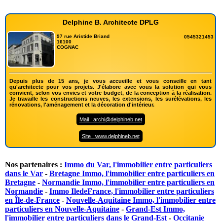
Delphine B. Architecte DPLG
97 rue Aristide Briand
0545321453
16100
COGNAC
Depuis plus de 15 ans, je vous accueille et vous conseille en tant
qu'architecte pour vos projets. J'élabore avec vous la solution qui vous
convient, selon vos envies et votre budget, de la conception à la réalisation.
Je travaille les constructions neuves, les extensions, les surélévations, les
rénovations, l'aménagement et la décoration d'intérieur.
Mail : archi@delphineb.net
Site : www.delphineb.net
Nos partenaires :
Immo du Var, l'immobilier entre particuliers
dans le Var
-
Bretagne Immo, l'immobilier entre particuliers en
Bretagne
-
Normandie Immo, l'immobilier entre particuliers en
Normandie
-
Immo IledeFrance, l'immobilier entre particuliers
en Île-de-France
-
Nouvelle-Aquitaine Immo, l'immobilier entre
particuliers en Nouvelle-Aquitaine
-
Grand-Est Immo,
l'immobilier entre particuliers dans le Grand-Est
-
Occitanie