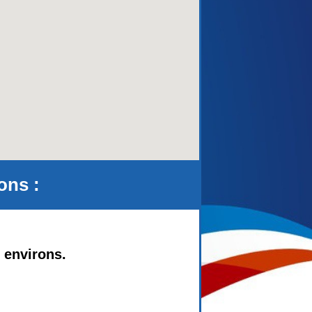
aca)
ons :
 environs.