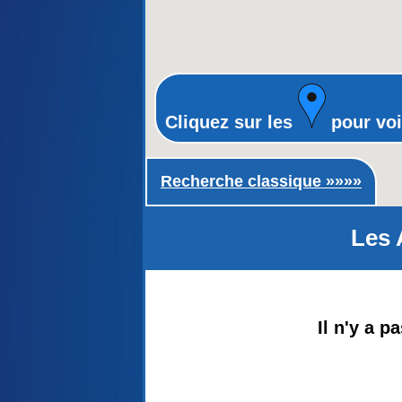
Cliquez sur les
pour voi
Recherche classique ►
Recherche classique »»»»
Les 
Il n'y a 