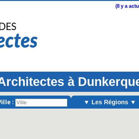
(Il y a ac
Architectes à Dunkerqu
ille :
▼ Les Régions ▼
Alsace
Aquitaine
Auvergne