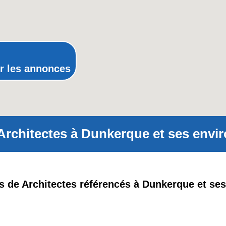
Poitou-Charentes
Provence-Alpes-Côte-d'Azur(p
Rhône-Alpes
r les annonces
Architectes à Dunkerque et ses envir
pas de Architectes référencés à Dunkerque et ses