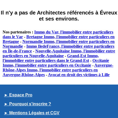
Il n'y a pas de Architectes référencés à Évreux
et ses environs.
Nos partenaires :
Immo du Var, l'immobilier entre particuliers
dans le Var
-
Bretagne Immo, l'immobilier entre particuliers en
Bretagne
-
Normandie Immo, l'immobilier entre particuliers en
Normandie
-
Immo IledeFrance, l'immobilier entre particuliers
en Île-de-France
-
Nouvelle-Aquitaine Immo, l'immobilier entre
particuliers en Nouvelle-Aquitaine
-
Grand-Est Immo,
l'immobilier entre particuliers dans le Grand-Est
-
Occitanie
Immo, l'immobilier entre particuliers en Occitanie
-
Auvergne-
Rhône-Alpes Immo, l'immobilier entre particuliers en
Auvergne-Rhône-Alpes
-
Avocat en droit des victimes à Lille
► Espace Pro
► Pourquoi s'inscrire ?
► Mentions Légales et CGV