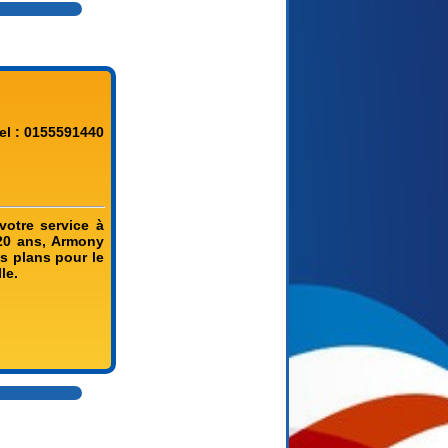
el : 0155591440
votre service à
 20 ans, Armony
os plans pour le
le.