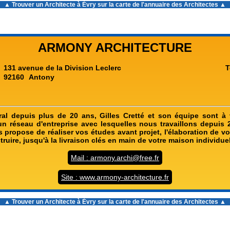
▲ Trouver un
Architecte à Évry
sur la carte de l'annuaire des Architectes ▲
ARMONY ARCHITECTURE
131 avenue de la Division Leclerc
T
92160
Antony
éral depuis plus de 20 ans, Gilles Cretté et son équipe sont à 
un réseau d'entreprise avec lesquelles nous travaillons depuis
 propose de réaliser vos études avant projet, l'élaboration de v
ruire, jusqu'à la livraison clés en main de votre maison individuel
Mail : armony.archi@free.fr
Site : www.armony-architecture.fr
▲ Trouver un
Architecte à Évry
sur la carte de l'annuaire des Architectes ▲