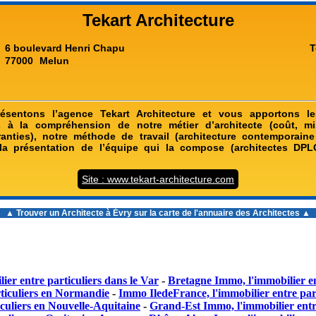
Tekart Architecture
6 boulevard Henri Chapu
T
77000
Melun
sentons l’agence Tekart Architecture et vous apportons le
s à la compréhension de notre métier d’architecte (coût, mis
anties), notre méthode de travail (architecture contemporain
la présentation de l’équipe qui la compose (architectes DPLG
Site : www.tekart-architecture.com
▲ Trouver un
Architecte à Évry
sur la carte de l'annuaire des Architectes ▲
ier entre particuliers dans le Var
-
Bretagne Immo, l'immobilier en
ticuliers en Normandie
-
Immo IledeFrance, l'immobilier entre part
culiers en Nouvelle-Aquitaine
-
Grand-Est Immo, l'immobilier entr