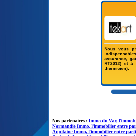
Nous vous pré
indispensable
assurance, gar
RT2012) et à 
thermicien).
Nos partenaires :
Immo du Var, l'immobil
Normandie Immo, l'immobilier entre par
Aquitaine Immo, l'immobilier entre parti