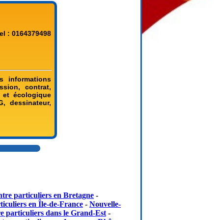
el : 0164379498
s informations
sion, contrat,
e et écologique
, dessinateur,
tre particuliers en Bretagne
-
iculiers en Île-de-France
-
Nouvelle-
e particuliers dans le Grand-Est
-