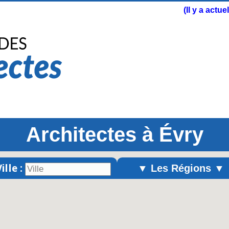
(Il y a actu
Architectes à Évry
ille :
▼ Les Régions ▼
Alsace
Aquitaine
Auvergne