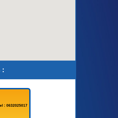
aca)
 :
el : 0632025017