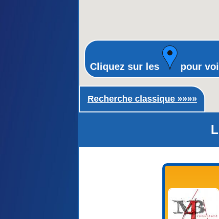
Cliquez sur les
pour voi
Recherche classique ►
Recherche classique »»»»
L