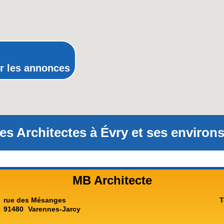
Poitou-Charentes
Provence-Alpes-Côte-d'Azur(p
Rhône-Alpes
r les annonces
es Architectes à Évry et ses environs
MB Architecte
rue des Mésanges
T
91480
Varennes-Jarcy