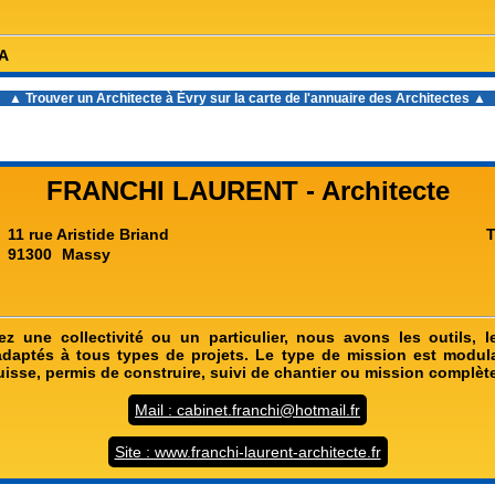
SA
▲ Trouver un
Architecte à Évry
sur la carte de l'annuaire des Architectes ▲
FRANCHI LAURENT - Architecte
11 rue Aristide Briand
T
91300
Massy
 une collectivité ou un particulier, nous avons les outils, l
daptés à tous types de projets. Le type de mission est modula
quisse, permis de construire, suivi de chantier ou mission complète
Mail : cabinet.franchi@hotmail.fr
Site : www.franchi-laurent-architecte.fr