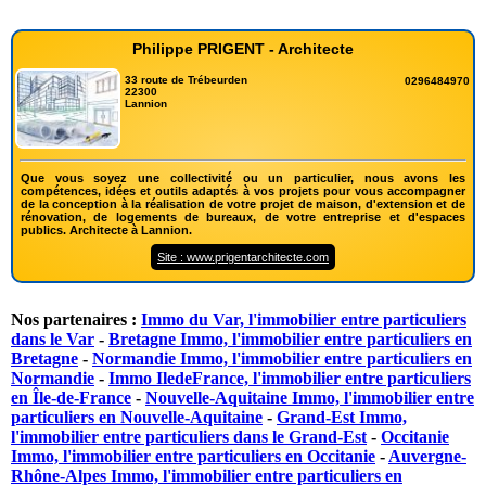
Philippe PRIGENT - Architecte
33 route de Trébeurden
0296484970
22300
Lannion
Que vous soyez une collectivité ou un particulier, nous avons les
compétences, idées et outils adaptés à vos projets pour vous accompagner
de la conception à la réalisation de votre projet de maison, d'extension et de
rénovation, de logements de bureaux, de votre entreprise et d'espaces
publics. Architecte à Lannion.
Site : www.prigentarchitecte.com
Nos partenaires :
Immo du Var, l'immobilier entre particuliers
dans le Var
-
Bretagne Immo, l'immobilier entre particuliers en
Bretagne
-
Normandie Immo, l'immobilier entre particuliers en
Normandie
-
Immo IledeFrance, l'immobilier entre particuliers
en Île-de-France
-
Nouvelle-Aquitaine Immo, l'immobilier entre
particuliers en Nouvelle-Aquitaine
-
Grand-Est Immo,
l'immobilier entre particuliers dans le Grand-Est
-
Occitanie
Immo, l'immobilier entre particuliers en Occitanie
-
Auvergne-
Rhône-Alpes Immo, l'immobilier entre particuliers en