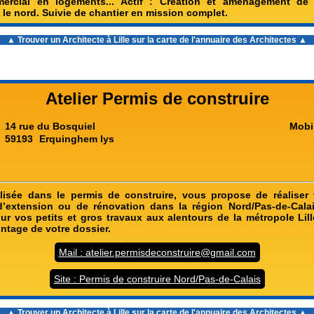
ercial en logements... Actif : Création et amenagement de
le nord. Suivie de chantier en mission complet.
▲ Trouver un
Architecte à Lille
sur la carte de l'annuaire des Architectes ▲
Atelier Permis de construire
14 rue du Bosquiel
Mobi
59193
Erquinghem lys
lisée dans le permis de construire, vous propose de réaliser 
d’extension ou de rénovation dans la région Nord/Pas-de-Cala
our vos petits et gros travaux aux alentours de la métropole Lill
ontage de votre dossier.
Mail : atelier.permisdeconstruire@gmail.com
Site : Permis de construire Nord/Pas-de-Calais
▲ Trouver un
Architecte à Lille
sur la carte de l'annuaire des Architectes ▲