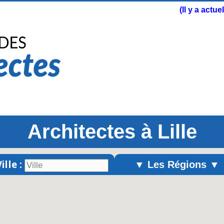
(Il y a actu
Architectes à Lille
ille :
▼ Les Régions ▼
Alsace
Aquitaine
Auvergne