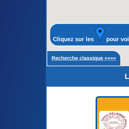
Cliquez sur les
pour voi
Recherche classique ►
Recherche classique »»»»
L