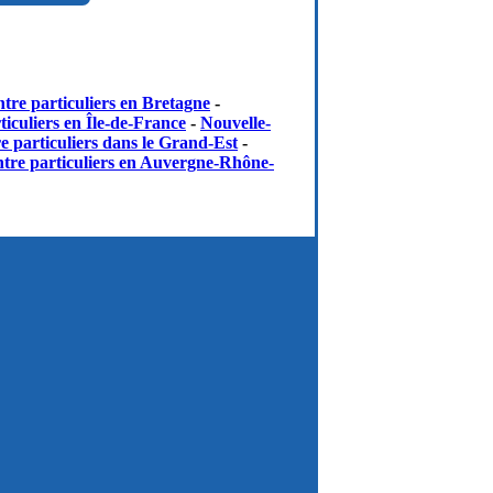
tre particuliers en Bretagne
-
iculiers en Île-de-France
-
Nouvelle-
e particuliers dans le Grand-Est
-
tre particuliers en Auvergne-Rhône-