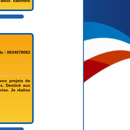
 deux cabinets
le : 0634078062
vos projets de
is. Destiné aux
oise. Je réalise