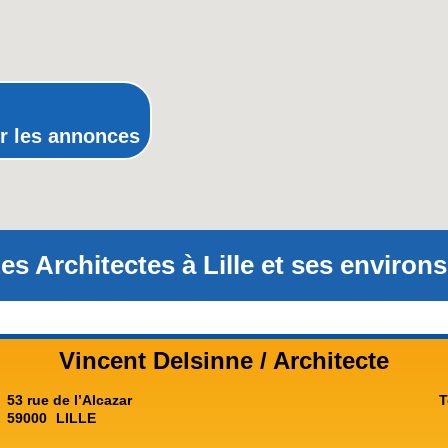
Poitou-Charentes
Provence-Alpes-Côte-d'Azur(p
Rhône-Alpes
r les annonces
es Architectes à Lille et ses environs
Vincent Delsinne / Architecte
53 rue de l’Alcazar
T
59000
LILLE