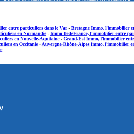
ier entre particuliers dans le Var
-
Bretagne Immo, l'immobilier en
ticuliers en Normandie
-
Immo IledeFrance, l'immobilier entre part
culiers en Nouvelle-Aquitaine
-
Grand-Est Immo, l'immobilier entr
uliers en Occitanie
-
Auvergne-Rhône-Alpes Immo, l'immobilier en
le
GV