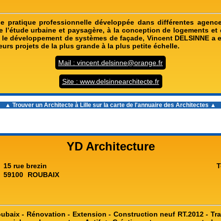
ne pratique professionnelle développée dans différentes agence
e l’étude urbaine et paysagère, à la conception de logements et
 le développement de systèmes de façade, Vincent DELSINNE a e
urs projets de la plus grande à la plus petite échelle.
Mail : vincent.delsinne@orange.fr
Site : www.delsinnearchitecte.fr
▲ Trouver un
Architecte à Lille
sur la carte de l'annuaire des Architectes ▲
YD Architecture
15 rue brezin
T
59100
ROUBAIX
oubaix - Rénovation - Extension - Construction neuf RT.2012 - Tr