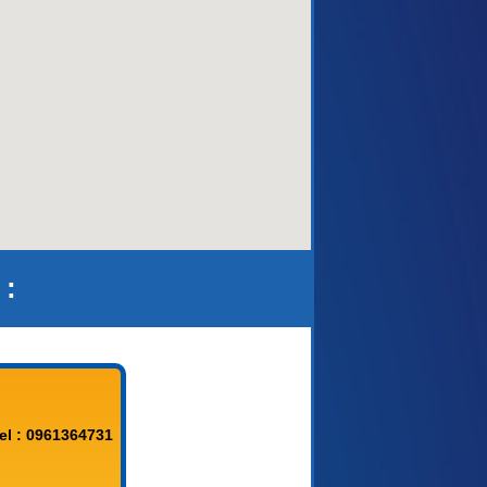
aca)
 :
el : 0961364731