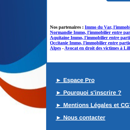
Nos partenaires :
Immo du Var, l'immobil
Normandie Immo, l'immobilier entre par
Aquitaine Immo, l'immobilier entre parti
Occitanie Immo, l'immobilier entre partic
Alpes
-
Avocat en droit des victimes à Lil
► Espace Pro
► Pourquoi s'inscrire ?
► Mentions Légales et C
► Nous contacter