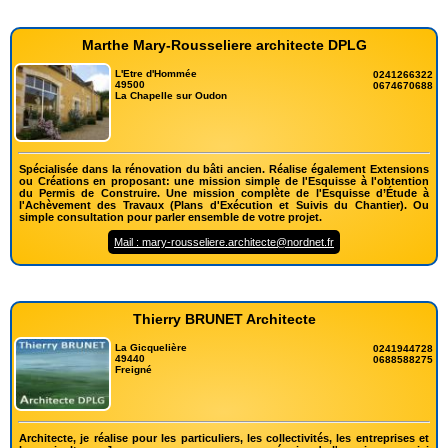
Marthe Mary-Rousseliere architecte DPLG
L'Etre d'Hommée
0241266322
49500
0674670688
La Chapelle sur Oudon
Spécialisée dans la rénovation du bâti ancien. Réalise également Extensions
ou Créations en proposant: une mission simple de l'Esquisse à l'obtention
du Permis de Construire. Une mission complète de l'Esquisse d’Étude à
l'Achèvement des Travaux (Plans d'Exécution et Suivis du Chantier). Ou
simple consultation pour parler ensemble de votre projet.
Mail : mary-rousseliere.architecte@nordnet.fr
Thierry BRUNET Architecte
La Gicquelière
0241944728
49440
0688588275
Freigné
Architecte, je réalise pour les particuliers, les collectivités, les entreprises et