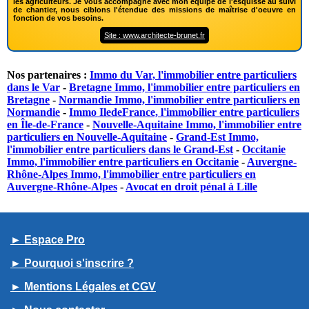
les agriculteurs. Je vous accompagne avec mon équipe de l'esquisse au suivi
de chantier, nous ciblons l'étendue des missions de maîtrise d'oeuvre en
fonction de vos besoins.
Site : www.architecte-brunet.fr
Nos partenaires :
Immo du Var, l'immobilier entre particuliers
dans le Var
-
Bretagne Immo, l'immobilier entre particuliers en
Bretagne
-
Normandie Immo, l'immobilier entre particuliers en
Normandie
-
Immo IledeFrance, l'immobilier entre particuliers
en Île-de-France
-
Nouvelle-Aquitaine Immo, l'immobilier entre
particuliers en Nouvelle-Aquitaine
-
Grand-Est Immo,
l'immobilier entre particuliers dans le Grand-Est
-
Occitanie
Immo, l'immobilier entre particuliers en Occitanie
-
Auvergne-
Rhône-Alpes Immo, l'immobilier entre particuliers en
Auvergne-Rhône-Alpes
-
Avocat en droit pénal à Lille
► Espace Pro
► Pourquoi s'inscrire ?
► Mentions Légales et CGV