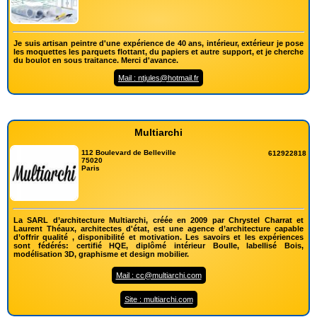
Je suis artisan peintre d'une expérience de 40 ans, intérieur, extérieur je pose
les moquettes les parquets flottant, du papiers et autre support, et je cherche
du boulot en sous traitance. Merci d'avance.
Mail : ntjules@hotmail.fr
Multiarchi
112 Boulevard de Belleville
612922818
75020
Paris
La SARL d’architecture Multiarchi, créée en 2009 par Chrystel Charrat et
Laurent Théaux, architectes d'état, est une agence d’architecture capable
d’offrir qualité , disponibilité et motivation. Les savoirs et les expériences
sont fédérés: certifié HQE, diplômé intérieur Boulle, labellisé Bois,
modélisation 3D, graphisme et design mobilier.
Mail : cc@multiarchi.com
Site : multiarchi.com