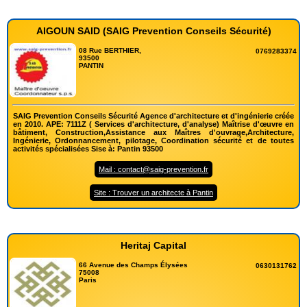
AIGOUN SAID (SAIG Prevention Conseils Sécurité)
08 Rue BERTHIER,
0769283374
93500
PANTIN
SAIG Prevention Conseils Sécurité Agence d'architecture et d'ingénierie créée
en 2010. APE: 7111Z ( Services d'architecture, d'analyse) Maîtrise d'œuvre en
bâtiment, Construction,Assistance aux Maîtres d'ouvrage,Architecture,
Ingénierie, Ordonnancement, pilotage, Coordination sécurité et de toutes
activités spécialisées Sise à: Pantin 93500
Mail : contact@saig-prevention.fr
Site : Trouver un architecte à Pantin
Heritaj Capital
66 Avenue des Champs Élysées
0630131762
75008
Paris