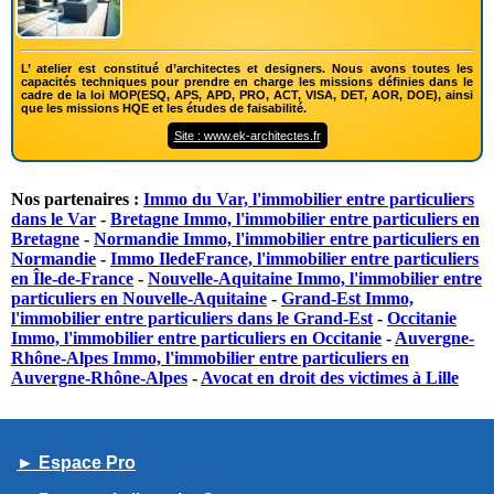
L’ atelier est constitué d’architectes et designers. Nous avons toutes les
capacités techniques pour prendre en charge les missions définies dans le
cadre de la loi MOP(ESQ, APS, APD, PRO, ACT, VISA, DET, AOR, DOE), ainsi
que les missions HQE et les études de faisabilité.
Site : www.ek-architectes.fr
Nos partenaires :
Immo du Var, l'immobilier entre particuliers
dans le Var
-
Bretagne Immo, l'immobilier entre particuliers en
Bretagne
-
Normandie Immo, l'immobilier entre particuliers en
Normandie
-
Immo IledeFrance, l'immobilier entre particuliers
en Île-de-France
-
Nouvelle-Aquitaine Immo, l'immobilier entre
particuliers en Nouvelle-Aquitaine
-
Grand-Est Immo,
l'immobilier entre particuliers dans le Grand-Est
-
Occitanie
Immo, l'immobilier entre particuliers en Occitanie
-
Auvergne-
Rhône-Alpes Immo, l'immobilier entre particuliers en
Auvergne-Rhône-Alpes
-
Avocat en droit des victimes à Lille
► Espace Pro