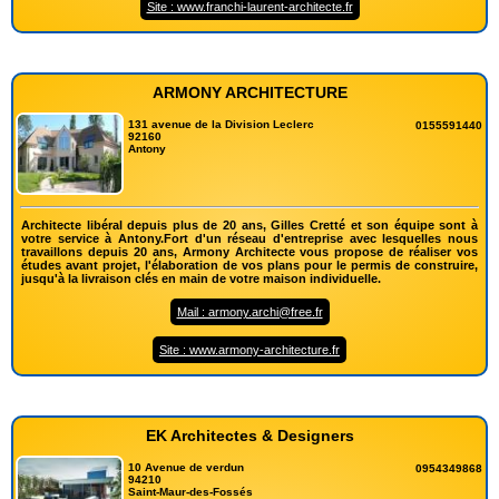
Site : www.franchi-laurent-architecte.fr
ARMONY ARCHITECTURE
131 avenue de la Division Leclerc
0155591440
92160
Antony
Architecte libéral depuis plus de 20 ans, Gilles Cretté et son équipe sont à
votre service à Antony.Fort d'un réseau d'entreprise avec lesquelles nous
travaillons depuis 20 ans, Armony Architecte vous propose de réaliser vos
études avant projet, l'élaboration de vos plans pour le permis de construire,
jusqu'à la livraison clés en main de votre maison individuelle.
Mail : armony.archi@free.fr
Site : www.armony-architecture.fr
EK Architectes & Designers
10 Avenue de verdun
0954349868
94210
Saint-Maur-des-Fossés