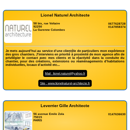
Lionel Naturel Architecte
58 bis, rue Voltaire
0677628728
92250
0147858374
La Garenne Colombes
Je mets aujourd'hui au service d'une clientèle de particuliers mon expérience
des gros chantiers. J'interviens en priorité à proximité de mon agence afin de
privilégier le contact avec mes clients et la réactivité dans la conduite du
chantier, pour des créations, extensions ou réaménagements d'habitations
individuelles, locaux d'activité etc...
Mail : lionel.naturel@yahoo.fr
Site : www.lionelnaturel-architecte.fr
Leverrier Gille Architecte
56 avenue Emile Zola
0147636630
75015
PARIS