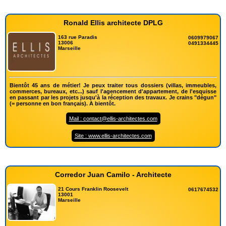
Ronald Ellis architecte DPLG
163 rue Paradis
0609979067
13006
0491334445
Marseille
Bientôt 45 ans de métier! Je peux traiter tous dossiers (villas, immeubles,
commerces, bureaux, etc...) sauf l'agencement d'appartement, de l'esquisse
en passant par les projets jusqu'à la réception des travaux. Je crains "dégun"
(= personne en bon français). A bientôt.
Mail : contact@ellis-architectes.com
Site : www.ellis-architectes.com
Corredor Juan Camilo - Architecte
21 Cours Franklin Roosevelt
0617674532
13001
Marseille