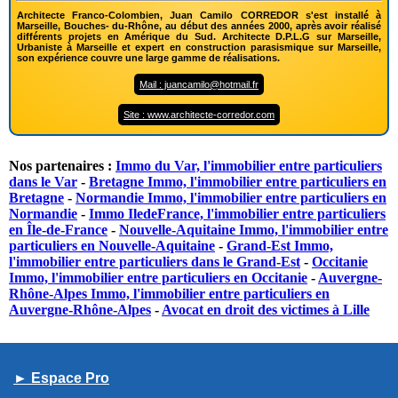
Architecte Franco-Colombien, Juan Camilo CORREDOR s'est installé à
Marseille, Bouches- du-Rhône, au début des années 2000, après avoir réalisé
différents projets en Amérique du Sud. Architecte D.P.L.G sur Marseille,
Urbaniste à Marseille et expert en construction parasismique sur Marseille,
son expérience couvre une large gamme de réalisations.
Mail : juancamilo@hotmail.fr
Site : www.architecte-corredor.com
Nos partenaires :
Immo du Var, l'immobilier entre particuliers
dans le Var
-
Bretagne Immo, l'immobilier entre particuliers en
Bretagne
-
Normandie Immo, l'immobilier entre particuliers en
Normandie
-
Immo IledeFrance, l'immobilier entre particuliers
en Île-de-France
-
Nouvelle-Aquitaine Immo, l'immobilier entre
particuliers en Nouvelle-Aquitaine
-
Grand-Est Immo,
l'immobilier entre particuliers dans le Grand-Est
-
Occitanie
Immo, l'immobilier entre particuliers en Occitanie
-
Auvergne-
Rhône-Alpes Immo, l'immobilier entre particuliers en
Auvergne-Rhône-Alpes
-
Avocat en droit des victimes à Lille
► Espace Pro