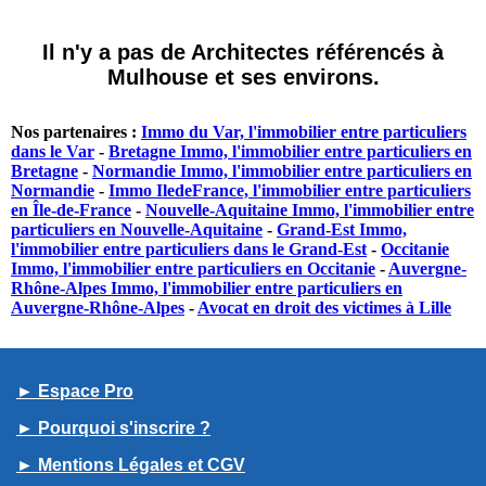
Il n'y a pas de Architectes référencés à
Mulhouse et ses environs.
Nos partenaires :
Immo du Var, l'immobilier entre particuliers
dans le Var
-
Bretagne Immo, l'immobilier entre particuliers en
Bretagne
-
Normandie Immo, l'immobilier entre particuliers en
Normandie
-
Immo IledeFrance, l'immobilier entre particuliers
en Île-de-France
-
Nouvelle-Aquitaine Immo, l'immobilier entre
particuliers en Nouvelle-Aquitaine
-
Grand-Est Immo,
l'immobilier entre particuliers dans le Grand-Est
-
Occitanie
Immo, l'immobilier entre particuliers en Occitanie
-
Auvergne-
Rhône-Alpes Immo, l'immobilier entre particuliers en
Auvergne-Rhône-Alpes
-
Avocat en droit des victimes à Lille
► Espace Pro
► Pourquoi s'inscrire ?
► Mentions Légales et CGV