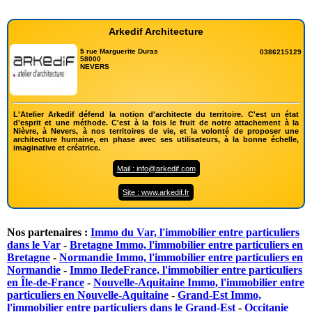
Arkedif Architecture
5 rue Marguerite Duras
0386215129
58000
NEVERS
L'Atelier Arkedif défend la notion d'architecte du territoire. C'est un état
d'esprit et une méthode. C'est à la fois le fruit de notre attachement à la
Nièvre, à Nevers, à nos territoires de vie, et la volonté de proposer une
architecture humaine, en phase avec ses utilisateurs, à la bonne échelle,
imaginative et créatrice.
Mail : info@arkedif.com
Site : www.arkedif.fr
Nos partenaires :
Immo du Var, l'immobilier entre particuliers
dans le Var
-
Bretagne Immo, l'immobilier entre particuliers en
Bretagne
-
Normandie Immo, l'immobilier entre particuliers en
Normandie
-
Immo IledeFrance, l'immobilier entre particuliers
en Île-de-France
-
Nouvelle-Aquitaine Immo, l'immobilier entre
particuliers en Nouvelle-Aquitaine
-
Grand-Est Immo,
l'immobilier entre particuliers dans le Grand-Est
-
Occitanie