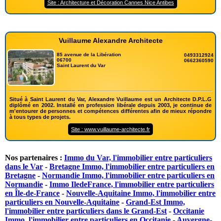
Site : Architecture et Décoration Cannes Nice Antibes
Vuillaume Alexandre Architecte
85 avenue de la Libération
0493312924
06700
0662360590
Saint Laurent du Var
Situé à Saint Laurent du Var, Alexandre Vuillaume est un Architecte D.P.L.G
diplômé en 2002. Installé en profession libérale depuis 2003, je continue de
m'entourer de personnes et compétences différentes afin de mieux répondre
à tous types de projets.
Site : www.vuillaume-architecte.fr
Nos partenaires :
Immo du Var, l'immobilier entre particuliers
dans le Var
-
Bretagne Immo, l'immobilier entre particuliers en
Bretagne
-
Normandie Immo, l'immobilier entre particuliers en
Normandie
-
Immo IledeFrance, l'immobilier entre particuliers
en Île-de-France
-
Nouvelle-Aquitaine Immo, l'immobilier entre
particuliers en Nouvelle-Aquitaine
-
Grand-Est Immo,
l'immobilier entre particuliers dans le Grand-Est
-
Occitanie
Immo, l'immobilier entre particuliers en Occitanie
-
Auvergne-