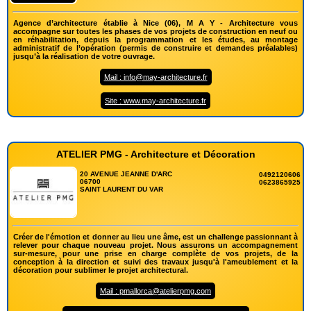
Agence d’architecture établie à Nice (06), M A Y - Architecture vous
accompagne sur toutes les phases de vos projets de construction en neuf ou
en réhabilitation, depuis la programmation et les études, au montage
administratif de l’opération (permis de construire et demandes préalables)
jusqu’à la réalisation de votre ouvrage.
Mail : info@may-architecture.fr
Site : www.may-architecture.fr
ATELIER PMG - Architecture et Décoration
20 AVENUE JEANNE D'ARC
0492120606
06700
0623865925
SAINT LAURENT DU VAR
Créer de l'émotion et donner au lieu une âme, est un challenge passionnant à
relever pour chaque nouveau projet. Nous assurons un accompagnement
sur-mesure, pour une prise en charge complète de vos projets, de la
conception à la direction et suivi des travaux jusqu'à l'ameublement et la
décoration pour sublimer le projet architectural.
Mail : pmallorca@atelierpmg.com