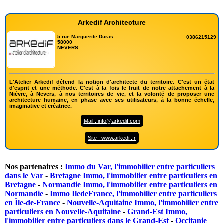
Arkedif Architecture
5 rue Marguerite Duras
0386215129
58000
NEVERS
L'Atelier Arkedif défend la notion d'architecte du territoire. C'est un état
d'esprit et une méthode. C'est à la fois le fruit de notre attachement à la
Nièvre, à Nevers, à nos territoires de vie, et la volonté de proposer une
architecture humaine, en phase avec ses utilisateurs, à la bonne échelle,
imaginative et créatrice.
Mail : info@arkedif.com
Site : www.arkedif.fr
Nos partenaires :
Immo du Var, l'immobilier entre particuliers
dans le Var
-
Bretagne Immo, l'immobilier entre particuliers en
Bretagne
-
Normandie Immo, l'immobilier entre particuliers en
Normandie
-
Immo IledeFrance, l'immobilier entre particuliers
en Île-de-France
-
Nouvelle-Aquitaine Immo, l'immobilier entre
particuliers en Nouvelle-Aquitaine
-
Grand-Est Immo,
l'immobilier entre particuliers dans le Grand-Est
-
Occitanie