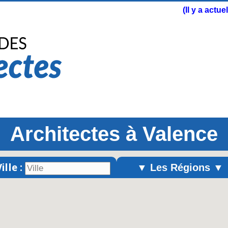
(Il y a actu
Architectes à Valence
ille :
▼ Les Régions ▼
Alsace
Aquitaine
Auvergne