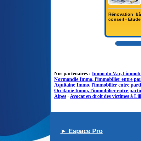
Rénovation bâ
conseil - Étude
Nos partenaires :
Immo du Var, l'immobil
Normandie Immo, l'immobilier entre par
Aquitaine Immo, l'immobilier entre parti
Occitanie Immo, l'immobilier entre partic
Alpes
-
Avocat en droit des victimes à Lil
► Espace Pro