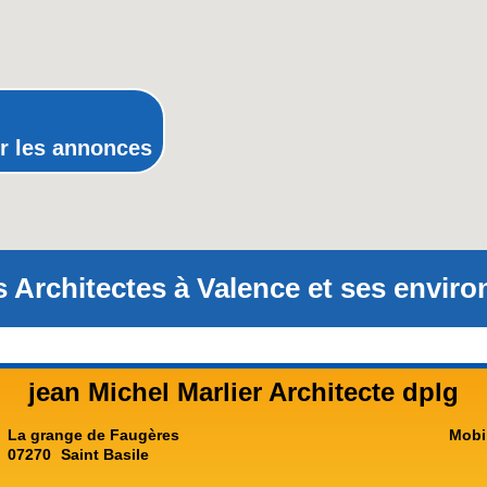
Poitou-Charentes
Provence-Alpes-Côte-d'Azur(p
Rhône-Alpes
r les annonces
 Architectes à Valence et ses enviro
jean Michel Marlier Architecte dplg
La grange de Faugères
Mobi
07270
Saint Basile