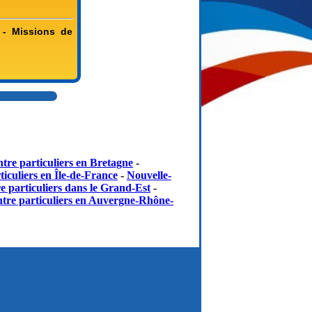
 - Missions de
▲
tre particuliers en Bretagne
-
iculiers en Île-de-France
-
Nouvelle-
e particuliers dans le Grand-Est
-
tre particuliers en Auvergne-Rhône-