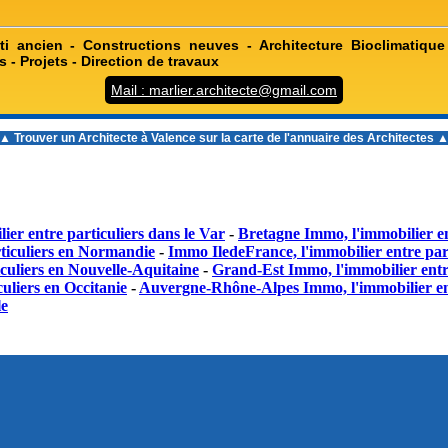
ti ancien - Constructions neuves - Architecture Bioclimatique
s - Projets - Direction de travaux
Mail : marlier.architecte@gmail.com
▲ Trouver un
Architecte à Valence
sur la carte de l'annuaire des Architectes 
ier entre particuliers dans le Var
-
Bretagne Immo, l'immobilier en
ticuliers en Normandie
-
Immo IledeFrance, l'immobilier entre part
culiers en Nouvelle-Aquitaine
-
Grand-Est Immo, l'immobilier entr
uliers en Occitanie
-
Auvergne-Rhône-Alpes Immo, l'immobilier en
le