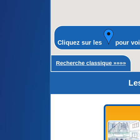
Cliquez sur les
pour voi
Recherche classique ►
Recherche classique »»»»
Les