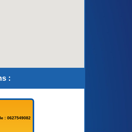
aca)
ns :
le : 0627549082