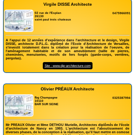
Virgile DISSE Architecte
02 rue de l'Esplan
0475966091
26130
saint paul trois chateaux
A l'appui de 12 années d'expérience dans l'architecture et le design, Virgile
DISSE, architecte D.P.L.G. diplômé de l'Ecole d'Architecture de Versailles,
s'investit totalement dans la création pour la réalisation de l'oeuvre, de
l'aménagement habitable et de son ameublement (taille de pierres,
cheminées, menuiseries, motifs de fers forgés (garde-corps, verrières,
pergolas).
Site : www.dip-architecture.com
Olivier PRÉAUX Architecte
fbg Champagne
0325387994
10110
BAR SUR SEINE
Mr PREAUX Olivier et Mme DETHOU Murielle, Architectes diplômés de l’école
d’architecture de Nancy en 1993. L'architecture est l'aboutissement de
diverses phases, de la conception à la réalisation, qu'il faut mettre en osmose