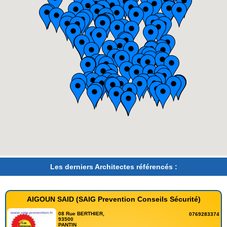
Les derniers Architectes référencés :
AIGOUN SAID (SAIG Prevention Conseils Sécurité)
08 Rue BERTHIER,
0769283374
93500
PANTIN