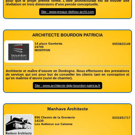
pour que le projet prenne forme. L'idée architecturale est de trouver une
révélation en trois dimensions d'une pensée conceptuelle.
Site : www.preaux-dethou-archi.com
ARCHITECTE BOURDON PATRICIA
14 place Gambetta
0553822149
24700
MONTPON
Architecte et maître d'oeuvre en Dordogne. Nous effectuons des prestations
de services qui ont pour but de conseiller les clients tant en conception et
qu'en maîtrise d'œuvre (suivi de chantier).
Site : www.architecte-dplg-bourdon-patricia.fr
Manhave Architecte
856 Chemin de la Grenterie
0231651717
14130
Les Authieux sur Calonne