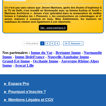
Ce n'est pas sans raison que Jeroen Manhave, après des études d'ingénieur à
la TU de Delft, s'est installé en Normandie avec sa femme Audrey et fondé «
Manhave Architecte ». Jeroen s’est spécialisé dans la restauration de vieilles
fermes à Calvados les « Pressoirs », les constructions en colombages et d’
autres maisons à ossature en bois. Bien évidemment, les maisons en
matériaux de ciment sont également à son répertoire.
Site : www.manhave.fr
« Précédent
1
2
3
4
…
13
Suivant »
Nos partenaires :
Immo du Var
-
Bretagne Immo
-
Normandie
Immo
-
Immo IledeFrance
-
Nouvelle-Aquitaine Immo
-
Grand-Est Immo
-
Occitanie Immo
-
Auvergne-Rhône-Alpes
Immo
-
Avocat Lille
► Espace Pro
► Pourquoi s'inscrire ?
► Mentions Légales et CGV