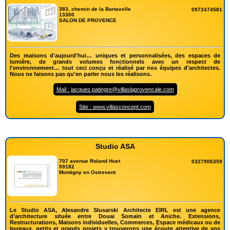
383, chemin de la Bartavelle
0972474581
13300
SALON DE PROVENCE
Des maisons d'aujourd'hui… uniques et personnalisées, des espaces de
lumière, de grands volumes fonctionnels avec un respect de
l'environnement… tout ceci conçu et réalisé par nos équipes d'architectes.
Nous ne faisons pas qu'en parler nous les réalisons.
Mail : jacques.patingre@villaslaprovencale.com
Site : www.villasconcept.com
Studio ASA
707 avenue Roland Huet
0327906359
59182
Montigny en Ostrevent
Le Studio ASA, Alexandre Slusarski Architecte EIRL est une agence
d’architecture située entre Douai Somain et Aniche. Extensions,
Restructurations, Maisons individuelles, Commerces, Espace médicaux ou de
bureaux, petits et grands projets y trouverons une écoute attentive de vos