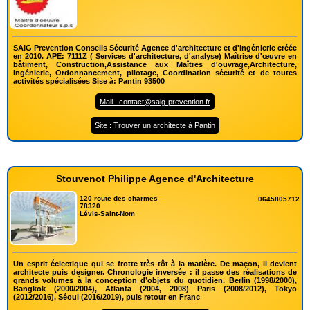
SAIG Prevention Conseils Sécurité Agence d'architecture et d'ingénierie créée
en 2010. APE: 7111Z ( Services d'architecture, d'analyse) Maîtrise d'œuvre en
bâtiment, Construction,Assistance aux Maîtres d'ouvrage,Architecture,
Ingénierie, Ordonnancement, pilotage, Coordination sécurité et de toutes
activités spécialisées Sise à: Pantin 93500
Mail : contact@saig-prevention.fr
Site : Trouver un architecte à Pantin
Stouvenot Philippe Agence d'Architecture
120 route des charmes
0645805712
78320
Lévis-Saint-Nom
Un esprit éclectique qui se frotte très tôt à la matière. De maçon, il devient
architecte puis designer. Chronologie inversée : il passe des réalisations de
grands volumes à la conception d’objets du quotidien. Berlin (1998/2000),
Bangkok (2000/2004), Atlanta (2004, 2008) Paris (2008/2012), Tokyo
(2012/2016), Séoul (2016/2019), puis retour en Franc