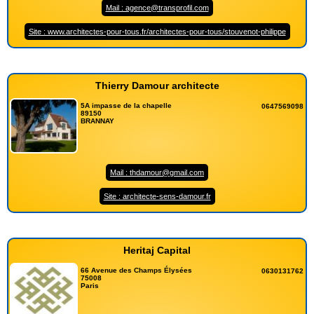
Mail : agence@transprofil.com
Site : www.architectes-pour-tous.fr/architectes-pour-tous/stouvenot-philippe
Thierry Damour architecte
5A impasse de la chapelle
0647569098
89150
BRANNAY
Mail : thdamour@gmail.com
Site : architecte-sens-damour.fr
Heritaj Capital
66 Avenue des Champs Élysées
0630131762
75008
Paris