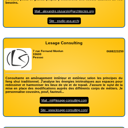
besoins.
Mail : alexandre.slusarski@architectes.org
Site : studio-asa.archi
Lesage Consulting
7 rue Fernand Monlun
0688223250
33600
Pessac
Consultante en aménagement intérieur et extérieur selon les principes du
feng shui traditionnel. J'analyse les énergies intrinsèques aux espaces pour
redessiner et harmoniser les lieux de vie et de travail. J'assure le suivi de la
mise en place des modifications auprès des différents corps de métiers. Je
personnalise coussins, pouf, fauteuil...
Mail : ml@lesage-consulting.com
Site : www.lesage-consulting.com/