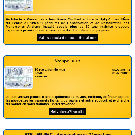
Architecte à Messanges - Jean Pierre Coullard architecte dplg Ancien Elève
du Centre d'Etudes Supérieures de Conservation et de Restauration des
Monuments Anciens installé depuis plus de 30 ans maitrise d'oeuvre
expertises permis de construire conseils et audits au temps passé
Mail : sascoullardarchitecte@gmail.com
Nteppe jules
30 rue albert de mun
0627289184
92600
0147938000
asnieres
Je suis artisan peintre d'une expérience de 40 ans, intérieur, extérieur je pose
les moquettes les parquets flottant, du papiers et autre support, et je cherche
du boulot en sous traitance. Merci d'avance.
Mail : ntjules@hotmail.fr
ATELIER PMG - Architecture et Décoration