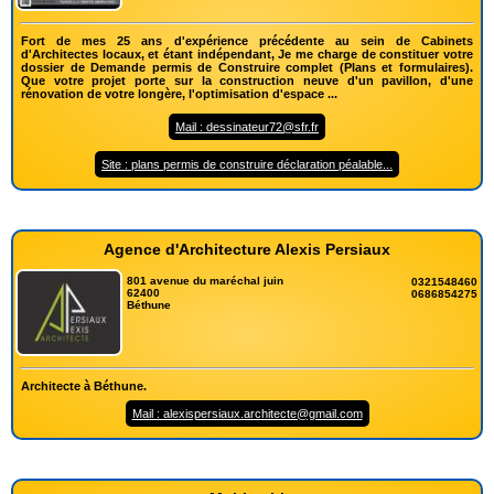
Fort de mes 25 ans d'expérience précédente au sein de Cabinets
d'Architectes locaux, et étant indépendant, Je me charge de constituer votre
dossier de Demande permis de Construire complet (Plans et formulaires).
Que votre projet porte sur la construction neuve d'un pavillon, d'une
rénovation de votre longère, l'optimisation d'espace ...
Mail : dessinateur72@sfr.fr
Site : plans permis de construire déclaration péalable...
Agence d'Architecture Alexis Persiaux
801 avenue du maréchal juin
0321548460
62400
0686854275
Béthune
Architecte à Béthune.
Mail : alexispersiaux.architecte@gmail.com