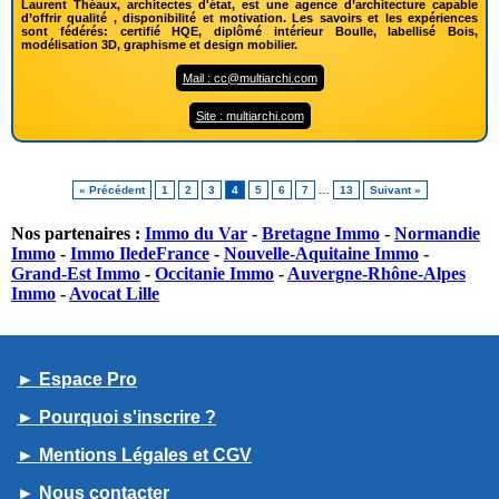
Laurent Théaux, architectes d'état, est une agence d’architecture capable
d’offrir qualité , disponibilité et motivation. Les savoirs et les expériences
sont fédérés: certifié HQE, diplômé intérieur Boulle, labellisé Bois,
modélisation 3D, graphisme et design mobilier.
Mail : cc@multiarchi.com
Site : multiarchi.com
« Précédent
1
2
3
4
5
6
7
…
13
Suivant »
Nos partenaires :
Immo du Var
-
Bretagne Immo
-
Normandie
Immo
-
Immo IledeFrance
-
Nouvelle-Aquitaine Immo
-
Grand-Est Immo
-
Occitanie Immo
-
Auvergne-Rhône-Alpes
Immo
-
Avocat Lille
► Espace Pro
► Pourquoi s'inscrire ?
► Mentions Légales et CGV
► Nous contacter