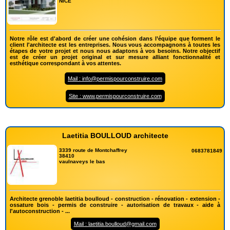
NICE
Notre rôle est d'abord de créer une cohésion dans l’équipe que forment le
client l'architecte est les entreprises. Nous vous accompagnons à toutes les
étapes de votre projet et nous nous adaptons à vos besoins. Notre objectif
est de créer un projet original et sur mesure alliant fonctionnalité et
esthétique correspondant à vos attentes.
Mail : info@permispourconstruire.com
Site : www.permispourconstruire.com
Laetitia BOULLOUD architecte
3339 route de Montchaffrey
0683781849
38410
vaulnaveys le bas
Architecte grenoble laetitia boulloud - construction - rénovation - extension -
ossature bois - permis de construire - autorisation de travaux - aide à
l'autoconstruction - ...
Mail : laetitia.boulloud@gmail.com