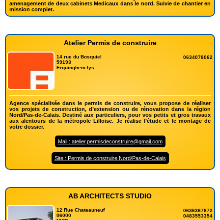
amenagement de deux cabinets Medicaux dans le nord. Suivie de chantier en
mission complet.
Atelier Permis de construire
14 rue du Bosquiel
0634078062
59193
Erquinghem lys
Agence spécialisée dans le permis de construire, vous propose de réaliser
vos projets de construction, d’extension ou de rénovation dans la région
Nord/Pas-de-Calais. Destiné aux particuliers, pour vos petits et gros travaux
aux alentours de la métropole Lilloise. Je réalise l’étude et le montage de
votre dossier.
Mail : atelier.permisdeconstruire@gmail.com
Site : Permis de construire Nord/Pas-de-Calais
AB ARCHITECTS STUDIO
12 Rue Chateauneuf
0636367872
06000
0483553354