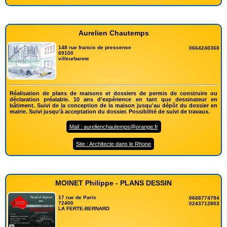
Aurelien Chautemps
148 rue francis de pressense
0664240368
69100
villeurbanne
Réalisation de plans de maisons et dossiers de permis de construire ou
déclaration préalable. 10 ans d’expérience en tant que dessinateur en
bâtiment. Suivi de la conception de la maison jusqu'au dépôt du dossier en
mairie. Suivi jusqu’à acceptation du dossier. Possibilité de suivi de travaux.
Mail : aurelienchautemps@orange.fr
Site : Architecte dans le Rhone
MOINET Philippe - PLANS DESSIN
17 rue de Paris
0688774794
72400
0243712803
LA FERTE-BERNARD