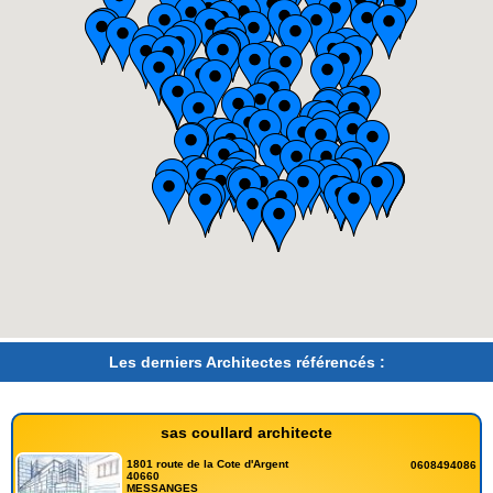
Les derniers Architectes référencés :
sas coullard architecte
1801 route de la Cote d'Argent
0608494086
40660
MESSANGES