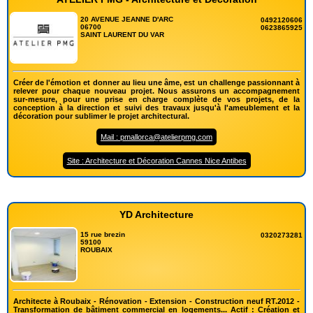
20 AVENUE JEANNE D'ARC
0492120606
06700
0623865925
SAINT LAURENT DU VAR
Créer de l'émotion et donner au lieu une âme, est un challenge passionnant à
relever pour chaque nouveau projet. Nous assurons un accompagnement
sur-mesure, pour une prise en charge complète de vos projets, de la
conception à la direction et suivi des travaux jusqu'à l'ameublement et la
décoration pour sublimer le projet architectural.
Mail : pmallorca@atelierpmg.com
Site : Architecture et Décoration Cannes Nice Antibes
YD Architecture
15 rue brezin
0320273281
59100
ROUBAIX
Architecte à Roubaix - Rénovation - Extension - Construction neuf RT.2012 -
Transformation de bâtiment commercial en logements... Actif : Création et