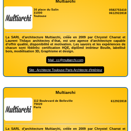
Multiarchi
16 place du Salin
0582753410
31000
0612922818
Toulouse
La SARL d’architecture Multiarchi, créée en 2009 par Chrystel Charrat et
Laurent Théaux architectes d'état, est une agence d’architecture capable
d’offrir qualité, disponibilité et motivation. Les savoirs et les expériences de
chacun sont fédérés: certification HQE, diplômé intérieur Boulle, labellisé
bois, modélisation 3D, Graphisme et design.
Mail : cc@multiarchi.com
Site : Architecte Toulouse Paris Architecte d'intérieur
Multiarchi
112 Boulevard de Belleville
612922818
75020
Paris
La SARL d’architecture Multiarchi, créée en 2009 par Chrystel Charrat et